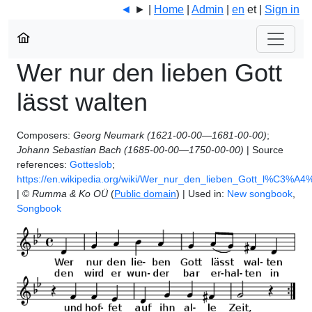
◄
► |
Home
|
Admin
|
en
et |
Sign in
Wer nur den lieben Gott
lässt walten
Composers:
Georg Neumark (1621-00-00—1681-00-00)
;
Johann Sebastian Bach (1685-00-00—1750-00-00)
| Source
references:
Gotteslob
;
https://en.wikipedia.org/wiki/Wer_nur_den_lieben_Gott_l%C3%A
| ©
Rumma & Ko OÜ
(
Public domain
) | Used in:
New songbook
,
Songbook